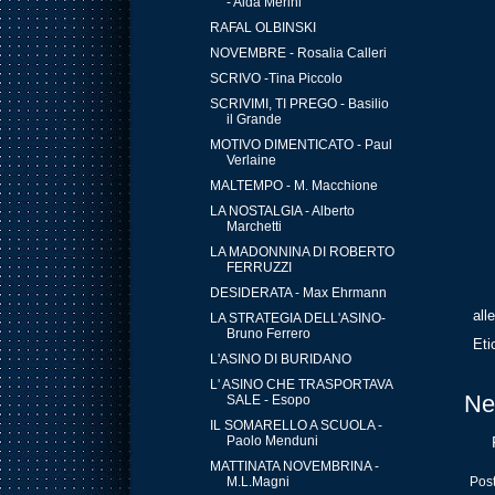
- Alda Merini
RAFAL OLBINSKI
NOVEMBRE - Rosalia Calleri
SCRIVO -Tina Piccolo
SCRIVIMI, TI PREGO - Basilio
il Grande
MOTIVO DIMENTICATO - Paul
Verlaine
MALTEMPO - M. Macchione
LA NOSTALGIA - Alberto
Marchetti
LA MADONNINA DI ROBERTO
FERRUZZI
DESIDERATA - Max Ehrmann
all
LA STRATEGIA DELL'ASINO-
Bruno Ferrero
Eti
L'ASINO DI BURIDANO
L' ASINO CHE TRASPORTAVA
Ne
SALE - Esopo
IL SOMARELLO A SCUOLA -
Paolo Menduni
MATTINATA NOVEMBRINA -
M.L.Magni
Post