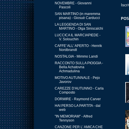
NOVEMBRE - Giovanni
Iscri
Pascoli
SAN MARTINO (in maremma
pisana) - Giosuè Carducci
POS
LA LEGGENDA DI SAN
MARTINO - Olga Siniscalchi
LUCCICA IL MARCIAPIEDE -
V. Solouchin
CAFFE' ALL' APERTO - Henrik
Nordbrandt
NOSTALGIA - Mimmo Landi
RACCONTO SULLA PIOGGIA -
Bella Achatovna
Achmadulina
MOTIVO AUTUNNALE - Pejo
Javorov
CAREZZE D'AUTUNNO - Carla
Composto
DORMIRE - Raymond Carver
HAI PERSO LA PARTITA - dal
web
"IN MEMORIAM" - Alfred
Tennyson
CANZONE PER L’ AMICA CHE